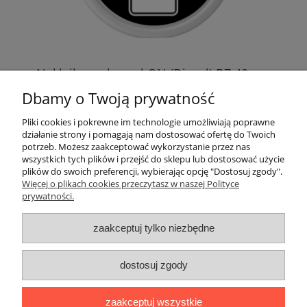
t
Naklejka na kapsel ON (Diesel) B7 40mm
Na
Dbamy o Twoją prywatność
2,00 zł
Pliki cookies i pokrewne im technologie umożliwiają poprawne
działanie strony i pomagają nam dostosować ofertę do Twoich
potrzeb. Możesz zaakceptować wykorzystanie przez nas
do koszyka
wszystkich tych plików i przejść do sklepu lub dostosować użycie
plików do swoich preferencji, wybierając opcję "Dostosuj zgody".
Więcej o plikach cookies przeczytasz w naszej Polityce
prywatności.
zaakceptuj tylko niezbędne
Moje konto
dostosuj zgody
Informacje
zaakceptuj wszystkie