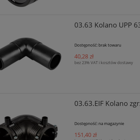
03.63 Kolano UPP 6
Dostępność:
brak towaru
40,28 zł
 nalewczy Elaflex ZVA
Wkład filtra paliwa papiero
bez 23% VAT i kosztów dostawy
limline 2 (ON)
WP10-12-30 Adast
754,00 zł
55,00 zł
do koszyka
do koszyka
03.63.EIF Kolano z
Dostępność:
na magazynie
151,40 zł