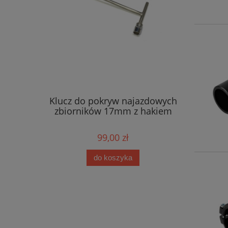
owy LPG
Klucz do pokryw najazdowych
Pistolet
-IGSC
zbiorników 17mm z hakiem
S
ki, z
99,00 zł
do koszyka