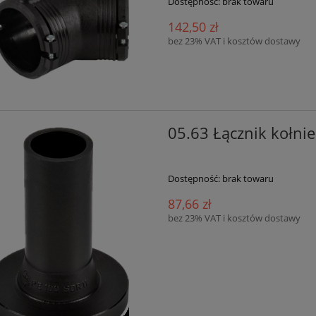
Dostępność:
brak towaru
142,50 zł
bez 23% VAT i kosztów dostawy
05.63 Łącznik kołn
Dostępność:
brak towaru
87,66 zł
bez 23% VAT i kosztów dostawy