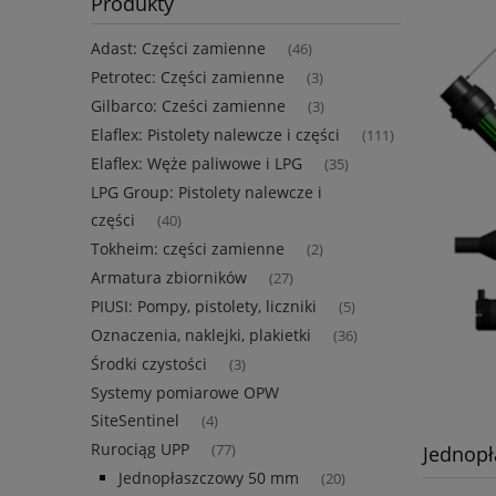
Produkty
Adast: Części zamienne
(46)
Petrotec: Części zamienne
(3)
Gilbarco: Cześci zamienne
(3)
Elaflex: Pistolety nalewcze i części
(111)
Elaflex: Węże paliwowe i LPG
(35)
LPG Group: Pistolety nalewcze i
części
(40)
Tokheim: części zamienne
(2)
Armatura zbiorników
(27)
PIUSI: Pompy, pistolety, liczniki
(5)
Oznaczenia, naklejki, plakietki
(36)
Środki czystości
(3)
Systemy pomiarowe OPW
SiteSentinel
(4)
Rurociąg UPP
Jednop
(77)
Jednopłaszczowy 50 mm
(20)