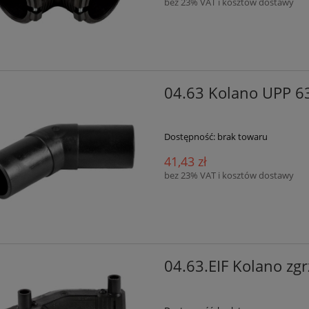
bez 23% VAT i kosztów dostawy
04.63 Kolano UPP 6
Dostępność:
brak towaru
41,43 zł
bez 23% VAT i kosztów dostawy
04.63.EIF Kolano z