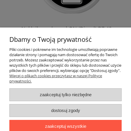
t
Naklejka na kapsel ON (Diesel) B7 40mm
Na
Dbamy o Twoją prywatność
2,00 zł
Pliki cookies i pokrewne im technologie umożliwiają poprawne
działanie strony i pomagają nam dostosować ofertę do Twoich
potrzeb. Możesz zaakceptować wykorzystanie przez nas
do koszyka
wszystkich tych plików i przejść do sklepu lub dostosować użycie
plików do swoich preferencji, wybierając opcję "Dostosuj zgody".
Więcej o plikach cookies przeczytasz w naszej Polityce
prywatności.
zaakceptuj tylko niezbędne
Moje konto
dostosuj zgody
Informacje
zaakceptuj wszystkie