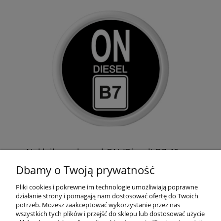
0mm
Naklejka na kapsel ON (Diesel) B7 40mm
Dbamy o Twoją prywatność
2,00 zł
Pliki cookies i pokrewne im technologie umożliwiają poprawne
działanie strony i pomagają nam dostosować ofertę do Twoich
potrzeb. Możesz zaakceptować wykorzystanie przez nas
do koszyka
wszystkich tych plików i przejść do sklepu lub dostosować użycie