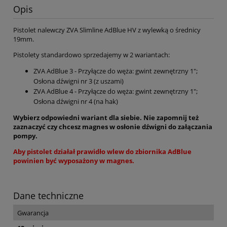
Opis
Pistolet nalewczy ZVA Slimline AdBlue HV z wylewką o średnicy
19mm.
Pistolety standardowo sprzedajemy w 2 wariantach:
ZVA AdBlue 3 - Przyłącze do węża: gwint zewnętrzny 1";
Osłona dźwigni nr 3 (z uszami)
ZVA AdBlue 4 - Przyłącze do węża: gwint zewnętrzny 1";
Osłona dźwigni nr 4 (na hak)
Wybierz odpowiedni wariant dla siebie. Nie zapomnij też
zaznaczyć czy chcesz magnes w osłonie dźwigni do załączania
pompy.
Aby pistolet działał prawidło wlew do zbiornika AdBlue
powinien być wyposażony w magnes.
Dane techniczne
Gwarancja