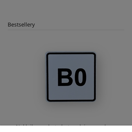
Bestsellery
Naklejka na dystrybutor oleju napędowego z